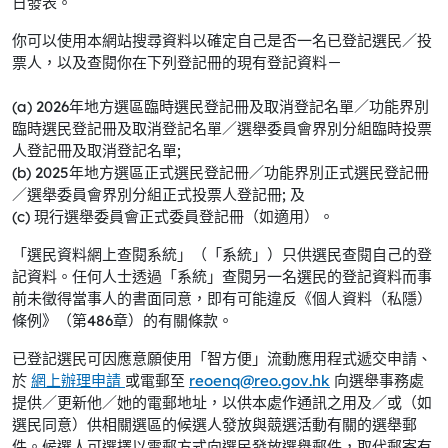
日發表。
你可以使用本網站搜尋資料以確定自己是否一名已登記選民／投
票人，以及查閱你在下列登記冊的現有登記資料－
(a) 2026年地方選區臨時選民登記冊及取消登記名單／功能界別
臨時選民登記冊及取消登記名單／選舉委員會界別分組臨時投票
人登記冊及取消登記名單;
(b) 2025年地方選區正式選民登記冊／功能界別正式選民登記冊
／選舉委員會界別分組正式投票人登記冊; 及
(c) 現行選舉委員會正式委員登記冊（如適用）。
「選民資料網上查閱系統」（「系統」）只供選民查閱自己的登
記資料。任何人士透過「系統」查閱另一名選民的登記資料而事
前未徵得當事人的書面同意，即有可能違反《個人資料（私隱）
條例》（第486章）的有關條款。
已登記選民可因應意願使用「智方便」流動應用程式遞交申請、
於
網上辦理申請
或電郵至
reoenq@reo.gov.hk
向選舉事務處
提供／更新他／她的電郵地址，以供本處作通訊之用及／或（如
選民同意）供相關選區的候選人發放與競選活動有關的選舉郵
件。候選人可選擇以電郵方式向選民發放選舉郵件，取代郵寄有