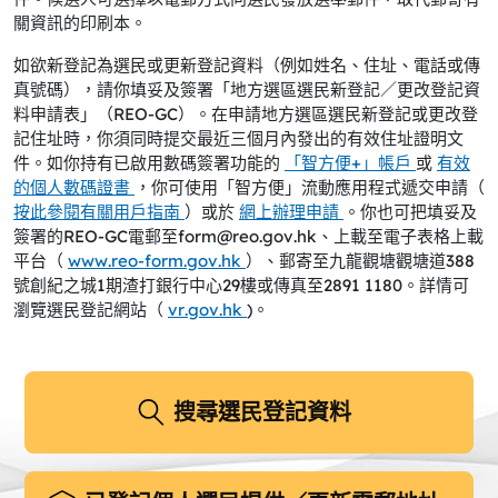
關資訊的印刷本。
如欲新登記為選民或更新登記資料（例如姓名、住址、電話或傳
真號碼），請你填妥及簽署「地方選區選民新登記／更改登記資
料申請表」（REO-GC）。在申請地方選區選民新登記或更改登
記住址時，你須同時提交最近三個月內發出的有效住址證明文
件。如你持有已啟用數碼簽署功能的
「智方便+」帳戶
或
有效
的個人數碼證書
，你可使用「智方便」流動應用程式遞交申請（
按此參閱有關用戶指南
）或於
網上辦理申請
。你也可把填妥及
簽署的REO-GC電郵至form@reo.gov.hk、上載至電子表格上載
平台（
www.reo-form.gov.hk
）、郵寄至九龍觀塘觀塘道388
號創紀之城1期渣打銀行中心29樓或傳真至2891 1180。詳情可
瀏覽選民登記網站（
vr.gov.hk
)。
搜尋選民登記資料