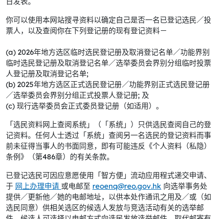
日发表。
你可以使用本网站搜寻资料以确定自己是否一名已登记选民／投
票人，以及查阅你在下列登记册的现有登记资料－
(a) 2026年地方选区临时选民登记册及取消登记名单／功能界别
临时选民登记册及取消登记名单／选举委员会界别分组临时投票
人登记册及取消登记名单;
(b) 2025年地方选区正式选民登记册／功能界别正式选民登记册
／选举委员会界别分组正式投票人登记册; 及
(c) 现行选举委员会正式委员登记册（如适用）。
「选民资料网上查阅系统」（「系统」）只供选民查阅自己的登
记资料。任何人士透过「系统」查阅另一名选民的登记资料而事
前未征得当事人的书面同意，即有可能违反《个人资料（私隐）
条例》（第486章）的有关条款。
已登记选民可因应意愿使用「智方便」流动应用程式递交申请、
于
网上办理申请
或电邮至
reoenq@reo.gov.hk
向选举事务处
提供／更新他／她的电邮地址，以供本处作通讯之用及／或（如
选民同意）供相关选区的候选人发放与竞选活动有关的选举邮
件。候选人可选择以电邮方式向选民发放选举邮件，取代邮寄有