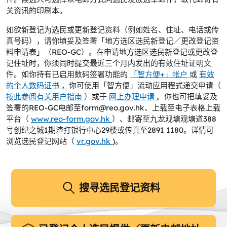
关资讯的印刷本。
如欲新登记为选民或更新登记资料（例如姓名、住址、电话或传
真号码），请你填妥及签署「地方选区选民新登记／更改登记资
料申请表」（REO-GC）。在申请地方选区选民新登记或更改登
记住址时，你须同时提交最近三个月内发出的有效住址证明文
件。如你持有已启用数码签署功能的
「智方便+」帐户
或
有效
的个人数码证书
，你可使用「智方便」流动应用程式递交申请（
按此参阅有关用户指南
）或于
网上办理申请
。你也可把填妥及
签署的REO-GC电邮至form@reo.gov.hk、上载至电子表格上载
平台（
www.reo-form.gov.hk
）、邮寄至九龙观塘观塘道388
号创纪之城1期渣打银行中心29楼或传真至2891 1180。详情可
浏览选民登记网站（
vr.gov.hk
)。
搜寻选民登记资料