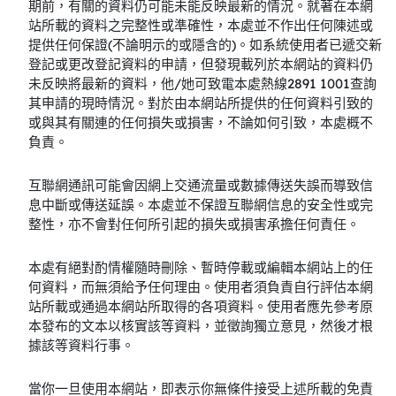
期前，有關的資料仍可能未能反映最新的情況。就著在本網
站所載的資料之完整性或準確性，本處並不作出任何陳述或
提供任何保證(不論明示的或隱含的)。如系統使用者已遞交新
登記或更改登記資料的申請，但發現載列於本網站的資料仍
未反映將最新的資料，他/她可致電本處熱線2891 1001查詢
其申請的現時情況。對於由本網站所提供的任何資料引致的
或與其有關連的任何損失或損害，不論如何引致，本處概不
負責。
互聯網通訊可能會因網上交通流量或數據傳送失誤而導致信
息中斷或傳送延誤。本處並不保證互聯網信息的安全性或完
整性，亦不會對任何所引起的損失或損害承擔任何責任。
本處有絕對酌情權隨時刪除、暫時停載或編輯本網站上的任
何資料，而無須給予任何理由。使用者須負責自行評估本網
站所載或通過本網站所取得的各項資料。使用者應先參考原
本發布的文本以核實該等資料，並徵詢獨立意見，然後才根
據該等資料行事。
當你一旦使用本網站，即表示你無條件接受上述所載的免責